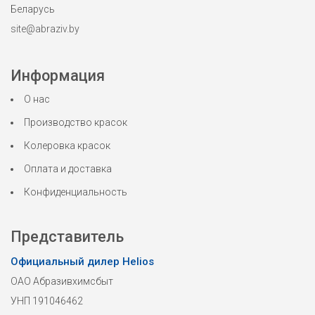
Беларусь
site@abraziv.by
Информация
О нас
Производство красок
Колеровка красок
Оплата и доставка
Конфиденциальность
Представитель
Официальный дилер Helios
ОАО Абразивхимсбыт
УНП 191046462