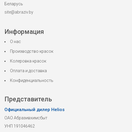
Беларусь
site@abraziv.by
Информация
О нас
Производство красок
Колеровка красок
Оплата и доставка
Конфиденциальность
Представитель
Официальный дилер Helios
ОАО Абразивхимсбыт
УНП 191046462