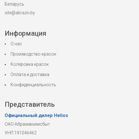
Беларусь
site@abraziv.by
Информация
О нас
Производство красок
Колеровка красок
Оплата и доставка
Конфиденциальность
Представитель
Официальный дилер Helios
ОАО Абразивхимсбыт
УНП 191046462